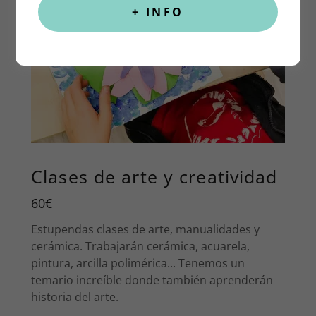
+ INFO
Clases de arte y creatividad
60€
Estupendas clases de arte, manualidades y
cerámica. Trabajarán cerámica, acuarela,
pintura, arcilla polimérica... Tenemos un
temario increíble donde también aprenderán
historia del arte.