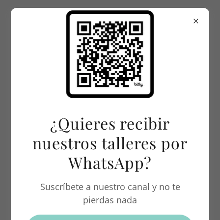
CLASES SEMANALES
Clases para niños y
¿Quieres recibir
jóvenes
nuestros talleres por
Fomenta su creatividad
WhatsApp?
Suscríbete a nuestro canal y no te
pierdas nada