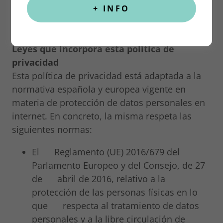
medidas técnicas y organizativas necesarias,
+ INFO
según el nivel de seguridad adecuado al riesgo
de los datos recogidos.
Leyes que incorpora esta política de
privacidad
Esta política de privacidad está adaptada a la
normativa española y europea vigente en
materia de protección de datos personales en
internet. En concreto, la misma respeta las
siguientes normas:
El Reglamento (UE) 2016/679 del
Parlamento Europeo y del Consejo, de 27
de abril de 2016, relativo a la
protección de las personas físicas en lo
que respecta al tratamiento de datos
personales y a la libre circulación de