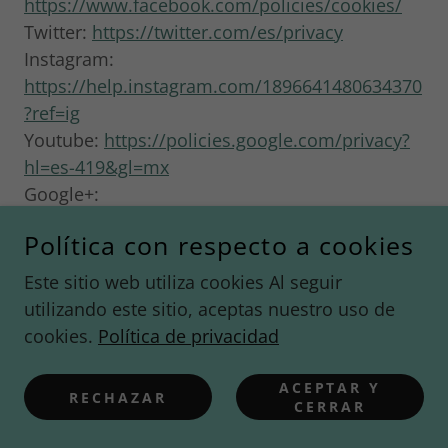
https://www.facebook.com/policies/cookies/
Twitter:
https://twitter.com/es/privacy
Instagram:
https://help.instagram.com/1896641480634370
?ref=ig
Youtube:
https://policies.google.com/privacy?
hl=es-419&gl=mx
Google+:
https://policies.google.com/technologies/cooki
Política con respecto a cookies
es?hl=es
Pinterest:
Este sitio web utiliza cookies Al seguir
https://policy.pinterest.com/es/privacy-policy
utilizando este sitio, aceptas nuestro uso de
LinkedIn:
cookies.
Política de privacidad
https://www.linkedin.com/legal/cookie-policy?
trk=hp-cookies
ACEPTAR Y
RECHAZAR
CERRAR
Deshabilitar, rechazar y eliminar cookies
El Usuario puede deshabilitar, rechazar y